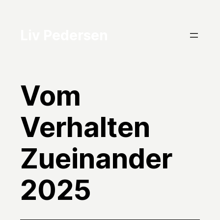
Zum
Inhalt
Liv Pedersen
springen
Vom
Verhalten
Zueinander
2025